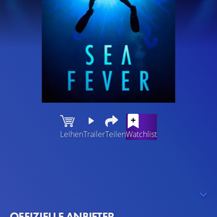
Leihen
Trailer
Teilen
Watchlist
Die irische Meeresbiologie-Studentin Siobhán darf an
Bord eines Fischerboots mit aufs Meer hinausfahren,
kritisch beäugt von der argwöhnischen Crew. Auf der
Suche nach einem großen Fang steuern Kapitänin Freya
(Connie Nielsen) und ihr Mann, der Skipper Gerard
OFFIZIELLE ANBIETER