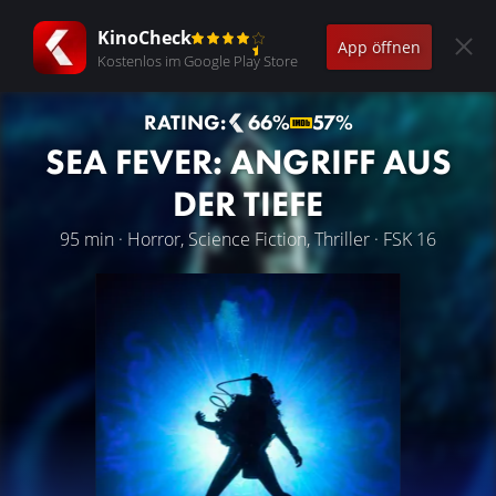
KinoCheck
App öffnen
Kostenlos im Google Play Store
RATING:
66%
57%
SEA FEVER: ANGRIFF AUS
DER TIEFE
95 min · Horror, Science Fiction, Thriller · FSK 16