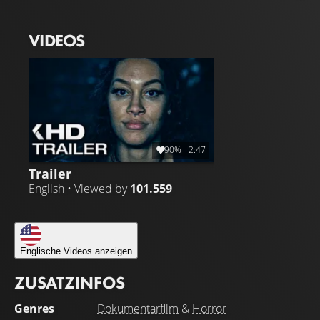
- ein Spuk, der erst aufhört, wenn Russ es sagt.
VIDEOS
90%
2:47
Trailer
English • Viewed by
101.559
Englische Videos anzeigen
ZUSATZINFOS
Genres
Dokumentarfilm
&
Horror