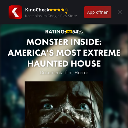
KinoCheck
App öffnen
Kostenlos im Google Play Store
RATING:
54%
MONSTER INSIDE:
AMERICA'S MOST EXTREME
HAUNTED HOUSE
Dokumentarfilm, Horror