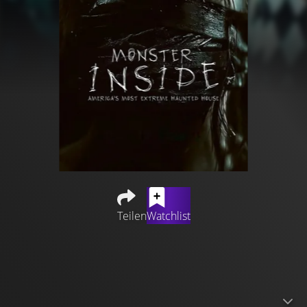
Teilen
Watchlist
Die Geschichte von Russ McKamey. Der Navy-Veteran,
der zum Meister des Grauens geworden ist, lockt
Horrorfreunde in sein Netz. Sie werden in die
hemmungslose Welt von McKamey Manor hineingezogen