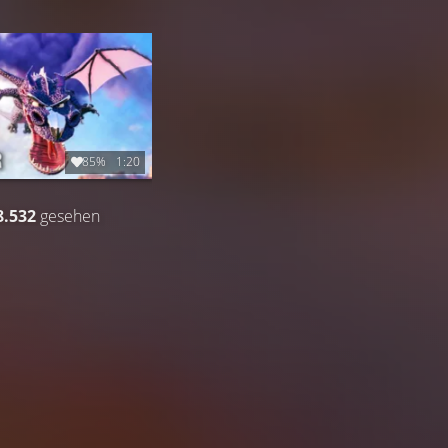
85%
1:20
8.532
gesehen