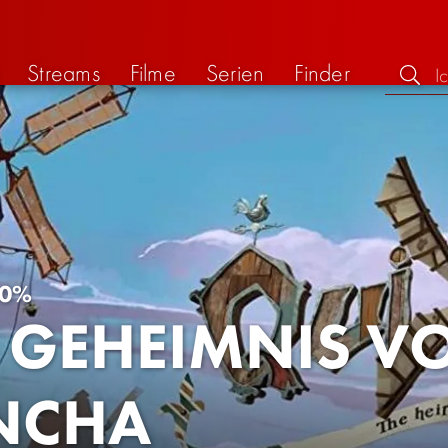
Streams
Filme
Serien
Finder
0%
 GEHEIMNIS V
NCHA