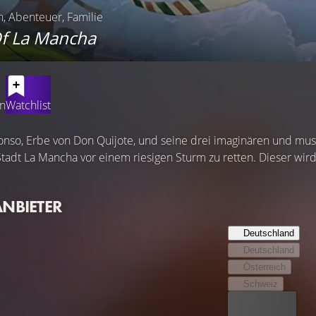
n, Abenteuer, Familie
Of La Mancha
en
Watchlist
fonso, Erbe von Don Quijote, und seine drei imaginären und mus
Stadt La Mancha vor einem riesigen Sturm zu retten. Dieser wird
ANBIETER
Deutschland
Deutschland
Österreich
Schweiz
Bester Preis