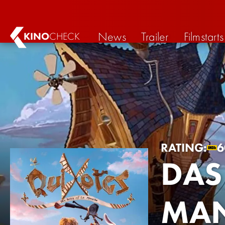
News
Trailer
Filmstarts
KINO
CHECK
RATING:
6
DAS
MA