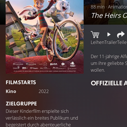
88 min · Animatio
The Heirs 
Leihen
Trailer
Teil
Der 11-jährige Al
um ihre geliebte 
wollen.
FILMSTARTS
OFFIZIELLE 
Kino
2022
ZIELGRUPPE
Dieser Kinderfilm erspielte sich
verlässlich ein breites Publikum und
begeistert durch abenteuerliche