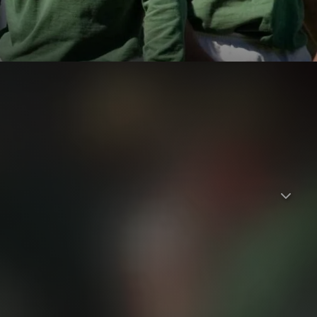
sammen mit Francois Pienaar, dem Mannschaftskapitän des
gerade gewählte Präsident Mandela weiß genau, dass sein
 Benachteiligungen zerrissen ist. Er glaubt allerdings fest
indet: Mit großem Enthusiasmus unterstützt er das
ft 1995 kaum eine Chance hat.