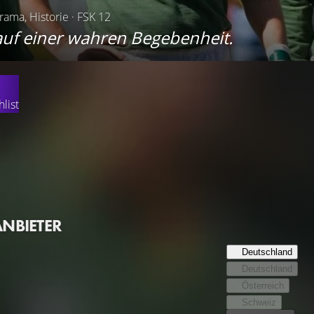
rama, Historie · FSK 12
auf einer wahren Begebenheit.
list
die inspirierende Geschichte von Nelson Mandela, der sich zu
Rugby Teams, für die Solidarität in ihrem Land einsetzte. Der 
m Ende der Apartheid von Rassenvorurteilen und wirtschaftlichen
durch einen Sport vereinen zu können, der alle Schranken überw
ugby-Team, obwohl es als Außenseiter bei der Weltmeisterscha
ANBIETER
Deutschland
Deutschland
Österreich
Schweiz