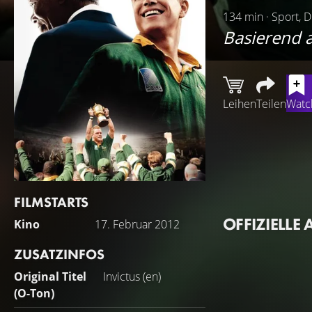
134 min · Sport, D
Basierend 
Leihen
Teilen
Watch
Der Film erzählt 
südafrikanischen 
Land auch nach de
daran, sein Volk 
FILMSTARTS
südafrikanische R
OFFIZIELLE 
Kino
17. Februar 2012
ZUSATZINFOS
Original Titel
Invictus (en)
(O-Ton)