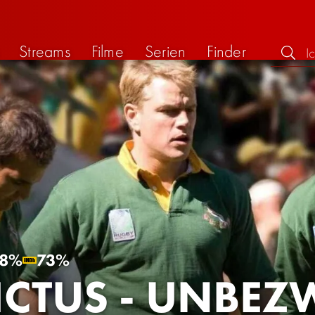
Streams
Filme
Serien
Finder
8%
73%
ICTUS - UNBE