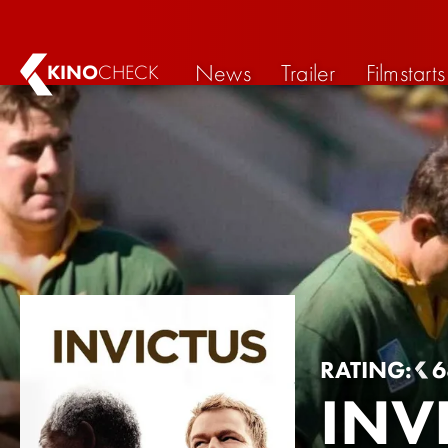
News
Trailer
Filmstarts
KINO
CHECK
RATING:
6
INV