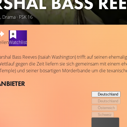
SHAL BASS RE
, Drama · FSK 16
eilen
Watchlist
shal Bass Reeves (Isaiah Washington) trifft auf seinen ehemali
ettlauf gegen die Zeit liefern sie sich gemeinsam mit einem e
Temple) und seiner bösartigen Mörderbande um die texanische
ANBIETER
Deutschland
Deutschland
Österreich
Schweiz
Bester Preis