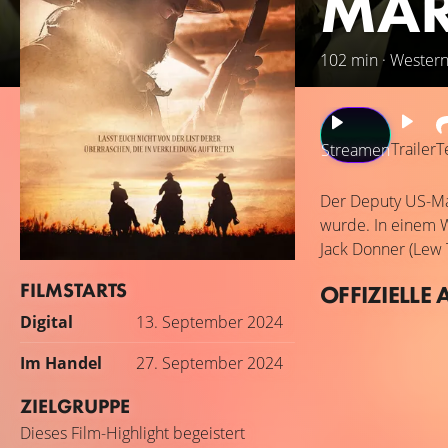
MAR
102 min · Western
Trailer
T
Streamen
Der Deputy US-Mar
wurde. In einem W
Jack Donner (Lew 
FILMSTARTS
OFFIZIELLE 
Digital
13. September 2024
Im Handel
27. September 2024
ZIELGRUPPE
Dieses Film-Highlight begeistert