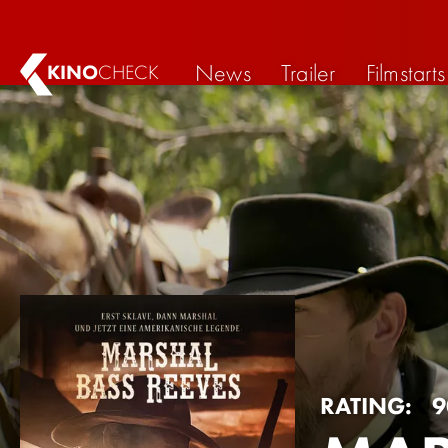
News
Trailer
Filmstarts
KINO
CHECK
RATING:
9