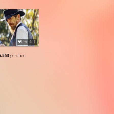
84%
2:15
6.553
gesehen