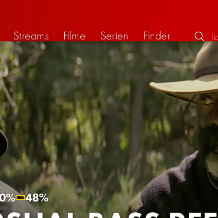
Streams
Filme
Serien
Finder
0%
48%