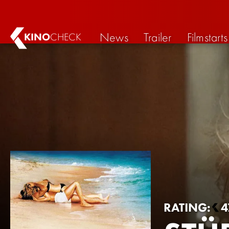
News
Trailer
Filmstarts
KINO
CHECK
RATING:
4