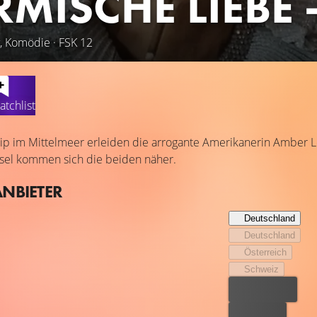
RMISCHE LIEBE
y, Komödie · FSK 12
atchlist
ip im Mittelmeer erleiden die arrogante Amerikanerin Amber L
nsel kommen sich die beiden näher.
ANBIETER
Deutschland
Deutschland
Österreich
Schweiz
Bester Preis
Kostenlos