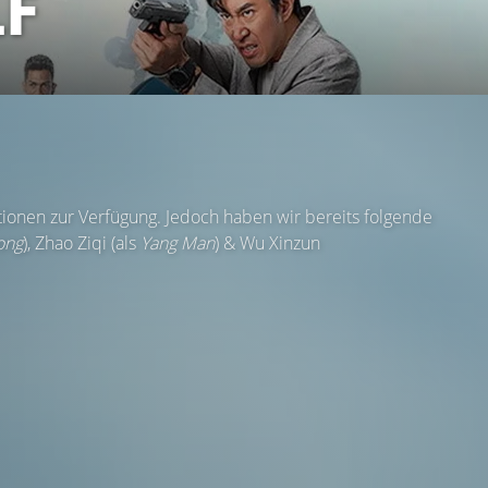
LF
ationen zur Verfügung. Jedoch haben wir bereits folgende
ong
), Zhao Ziqi (als
Yang Man
) & Wu Xinzun