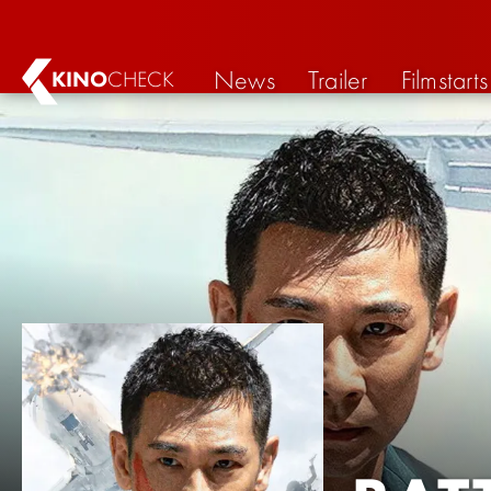
News
Trailer
Filmstarts
KINO
CHECK