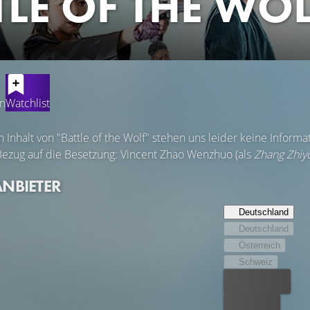
TLE OF THE WO
en
Watchlist
Inhalt von "Battle of the Wolf" stehen uns leider keine Inform
Bezug auf die Besetzung: Vincent Zhao Wenzhuo (als
Zhang Zhiy
ANBIETER
Deutschland
Deutschland
Österreich
Schweiz
Bester Preis
Kostenlos