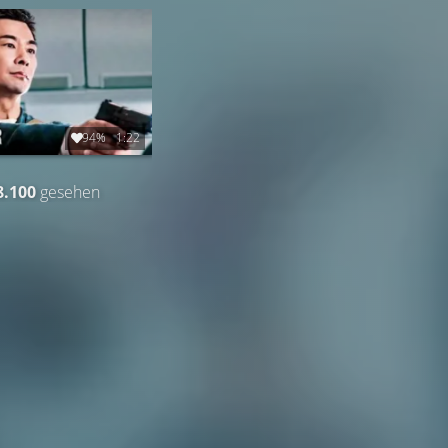
94%
1:22
8.100
gesehen