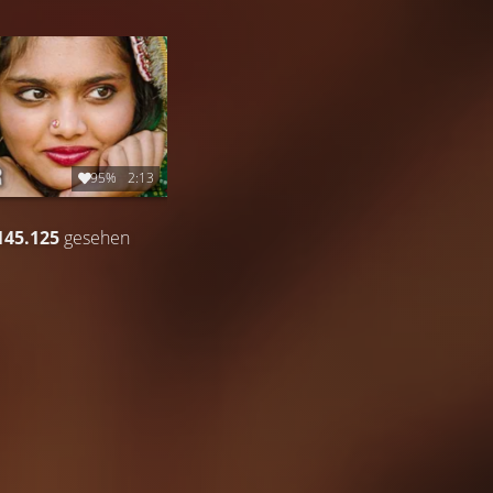
95%
2:13
145.125
gesehen