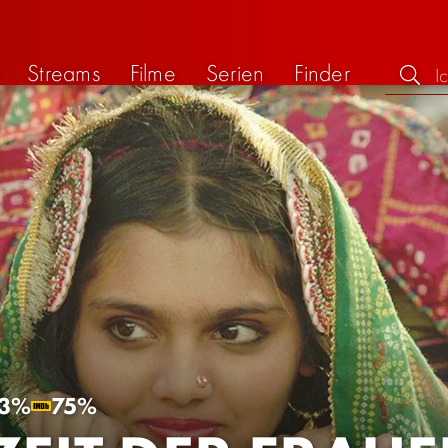
Streams
Filme
Serien
Finder
3%
75%