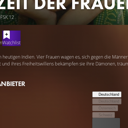
 ZEIT DER FRAU
 FSK 12
en
Watchlist
im heutigen Indien. Vier Frauen wagen es, sich gegen die Männe
t und ihres Freiheitswillens bekämpfen sie ihre Dämonen, träum
ANBIETER
Deutschland
Deutschland
Österreich
Schweiz
Bester Preis