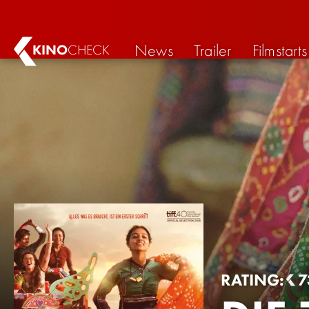
News
Trailer
Filmstarts
KINO
CHECK
RATING:
7