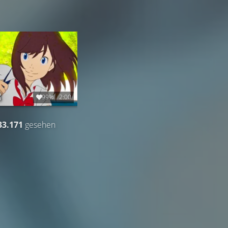
99%
2:00
33.171
gesehen