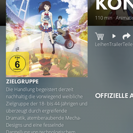
KÖN
110 min · Animatio
Leihen
Trailer
Teil
Kokone, die gerad
Teenager und doch
sich im magischen
ZIELGRUPPE
Plüschtier Joi, v
wird und zwielich
Die Handlung begeistert derzeit
OFFIZIELLE 
Wahrheit ans Licht
nachhaltig die vorwiegend weibliche
Zielgruppe der 18- bis 44-Jährigen und
überzeugt durch ergreifende
Dramatik, atemberaubende Mecha-
Designs und eine fesselnde
Darstellung von technologischem