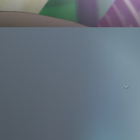
hrem Vater in der Präfektur Okayama. Sie ist ein typischer
 überall einschlafen zu können. In ihren Träumen findet sie
n, mit Hilfe ihres magischen Tablets und ihrem sprechenden
er in der realen Welt wegen Industriespionage festgenommen
, muss Kokone all ihren Mut zusammennehmen, um die