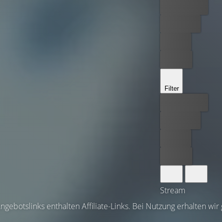
Bester Preis
Kostenlos
Leihen
Kaufen
Filter
Bester Preis
Kostenlos
Leihen
Kaufen
Stream
ngebotslinks enthalten Affiliate-Links. Bei Nutzung erhalten wir