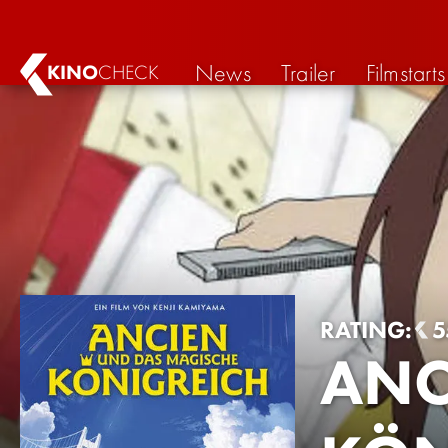
News
Trailer
Filmstarts
KINO
CHECK
RATING:
5
ANC