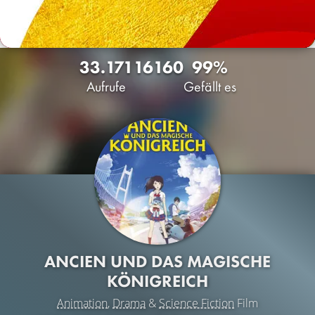
33.171
16
160
99%
Aufrufe
Gefällt es
ANCIEN UND DAS MAGISCHE
KÖNIGREICH
Animation
,
Drama
&
Science Fiction
Film