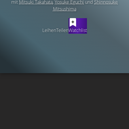
mit
Mitsuki Takahata
,
Yosuke Eguchi
und
Shinnosuke
Mitsushima
Leihen
Teilen
Watchlist