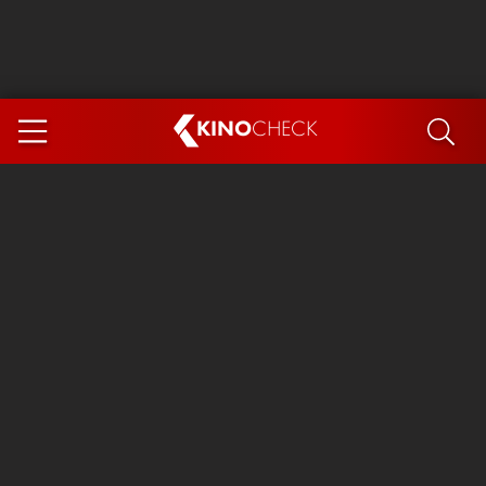
KINO
CHECK
App
DEMNÄCHST IM KINO
Spider-Man 4: Brand New Day
Steckerlfischfiasko
The Invite
Ice Cream Man
Das Ende der Sterne
Exit 8