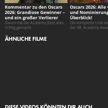
OSCARS 2026
OSCARS 2026
Kommentar zu den Oscars
Oscars 2026: All
2026: Grandiose Gewinner –
und Nominierun
und ein großer Verlierer
Überblick!
Darum hat die Academy (fast) alles
Die komplette Liste de
richtig gemacht
der 98. Academy Awa
ÄHNLICHE FILME
DIESE VIDEOS KÖNNTEN DIR AUCH