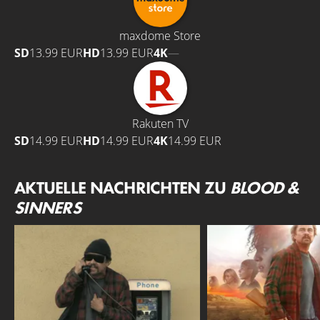
maxdome Store
SD
13.99 EUR
HD
13.99 EUR
4K
—
Rakuten TV
SD
14.99 EUR
HD
14.99 EUR
4K
14.99 EUR
AKTUELLE NACHRICHTEN ZU
BLOOD &
SINNERS