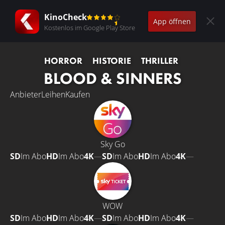
KinoCheck
App öffnen
Kostenlos im Google Play Store
HORROR
HISTORIE
THRILLER
BLOOD & SINNERS
Anbieter
Leihen
Kaufen
Sky Go
SD
Im Abo
HD
Im Abo
4K
—
SD
Im Abo
HD
Im Abo
4K
—
WOW
SD
Im Abo
HD
Im Abo
4K
—
SD
Im Abo
HD
Im Abo
4K
—