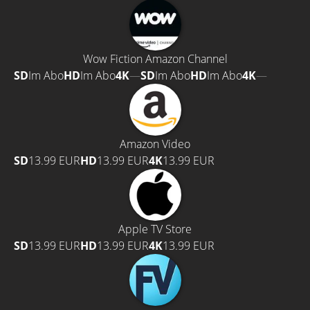
Wow Fiction Amazon Channel
SD
Im Abo
HD
Im Abo
4K
—
SD
Im Abo
HD
Im Abo
4K
—
Amazon Video
SD
13.99 EUR
HD
13.99 EUR
4K
13.99 EUR
Apple TV Store
SD
13.99 EUR
HD
13.99 EUR
4K
13.99 EUR