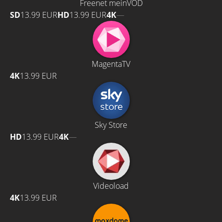
Freenet meinVOD
SD
13.99 EUR
HD
13.99 EUR
4K
—
MagentaTV
4K
13.99 EUR
Sky Store
HD
13.99 EUR
4K
—
Videoload
4K
13.99 EUR