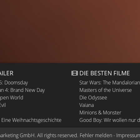
AILER
DIE BESTEN FILME
 5: Doomsday
Star Wars: The Mandaloria
n 4: Brand New Day
Masters of the Universe
Open World
Die Odyssee
vil
Vaiana
Minions & Monster
 Eine Weihnachtsgeschichte
Good Boy: Wir wollen nur d
arketing GmbH
. All rights reserved.
Fehler melden
 - 
Impressu