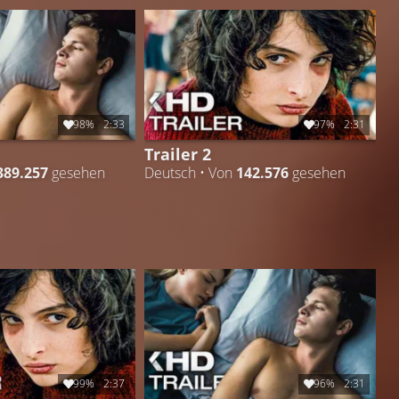
98%
2:33
97%
2:31
Trailer 2
389.257
gesehen
Deutsch • Von
142.576
gesehen
99%
2:37
96%
2:31