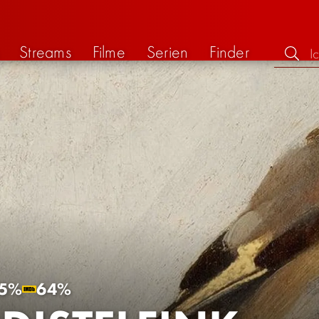
Streams
Filme
Serien
Finder
5%
64%