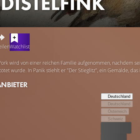
 DISTELFINK
eilen
Watchlist
 York wird von einer reichen Familie aufgenommen, nachdem s
tet wurde. In Panik stiehlt er "Der Stieglitz", ein Gemälde, das
ANBIETER
Deutschland
Deutschland
Österreich
Schweiz
Bester Preis
Kostenlos