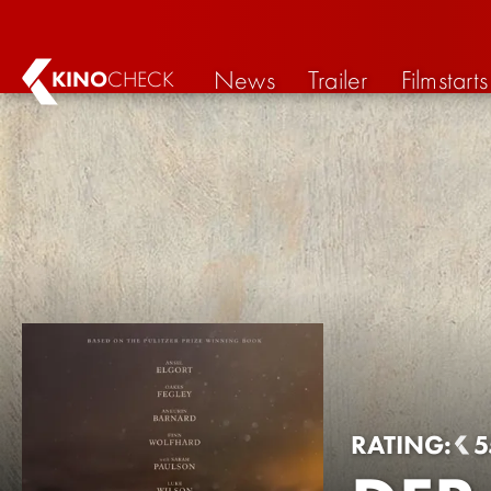
News
Trailer
Filmstarts
KINO
CHECK
RATING:
5