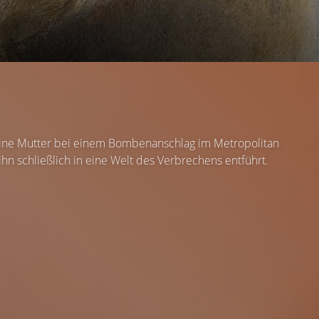
eine Mutter bei einem Bombenanschlag im Metropolitan
 ihn schließlich in eine Welt des Verbrechens entführt.