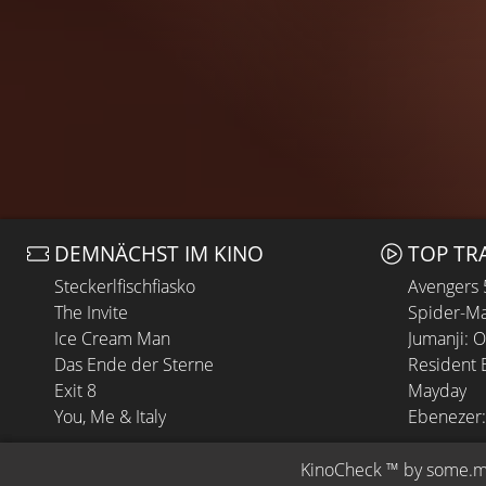
DEMNÄCHST IM KINO
TOP TR
Steckerlfischfiasko
Avengers
The Invite
Spider-Ma
Ice Cream Man
Jumanji: 
Das Ende der Sterne
Resident E
Exit 8
Mayday
You, Me & Italy
Ebenezer:
KinoCheck
 ™ by 
some.m