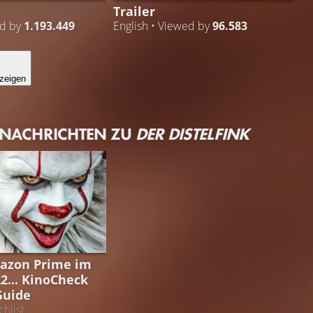
Trailer
ed by
1.193.449
English • Viewed by
96.583
zeigen
 NACHRICHTEN ZU
DER DISTELFINK
GUIDE
azon Prime im
2... KinoCheck
Guide
hlist