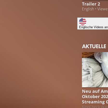
Trailer 2
English • View
Englische Videos an
AKTUELLE
STREAMING 
Neu auf Am
Oktober 202
Streaming 
KinoCheck Watc