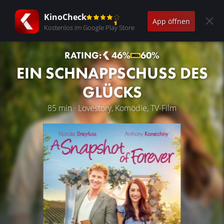
KinoCheck
App öffnen
Kostenlos im Google Play Store
RATING:
46%
60%
EIN SCHNAPPSCHUSS DES
GLÜCKS
85 min · Lovestory, Komödie, TV-Film