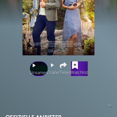
Trailer
Teilen
Watchlist
Streamen
Nach einer Enttäuschung ist Jessie von der Großstadt aufs
Land gezogen. Jetzt ist sie glücklich und gut im Geschäft
als Hochzeitsfotografin. Ihr nächster Auftrag ist etwas
speziell: der Bruder des Bräutigams ist der bekannte
Hollywood-Star Nate Brown. Obwohl er Jessie irrtümlich