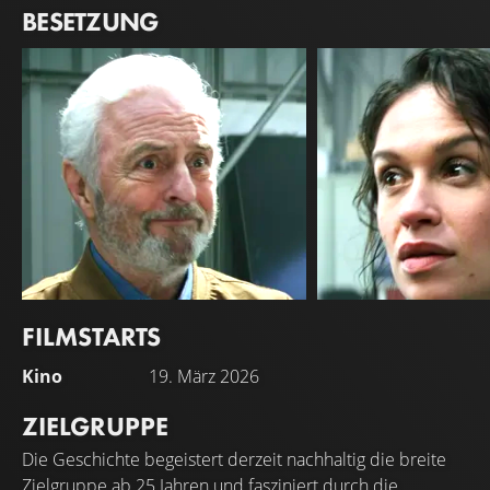
BESETZUNG
FILMSTARTS
Huub Stapel
Holly Mae Brood
Kino
19. März 2026
Eric Visser
Tara Lee
ZIELGRUPPE
Die Geschichte begeistert derzeit nachhaltig die breite
Zielgruppe ab 25 Jahren und fasziniert durch die