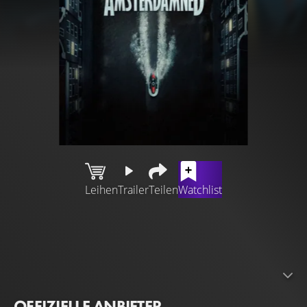
Leihen
Trailer
Teilen
Watchlist
Fast 40 Jahre später bekommt der Kultfilm seine
Fortsetzung: Horror-Regielegende Dick Maas lässt die
niederländische Hauptstadt erneut erzittern und
Publikumsliebling Huub Stapel kehrt in seiner ikonischen
Rolle als raubeiniger Polizist zurück. Explosive Action,
OFFIZIELLE ANBIETER