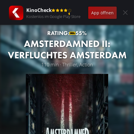
KinoCheck
App öffnen
Kostenlos im Google Play Store
RATING:
55%
AMSTERDAMNED II:
VERFLUCHTES AMSTERDAM
110 min · Thriller, Action