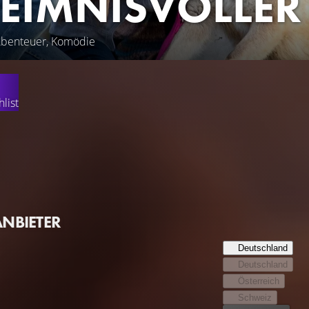
EIMNISVOLLER
 Abenteuer, Komödie
list
t, in die schönen Berge des Cantal zu ziehen, um sich wieder mi
ihrer Mutter still geworden ist. Bei einem Waldspaziergang sc
f den Geschmack des Lebens bringt. Doch schon bald entdeckt S
otz der Warnungen und der Gefahr, die von dieser Situation ausg
harmlosen Fellknäuel zu trennen.
ANBIETER
Deutschland
Deutschland
Österreich
Schweiz