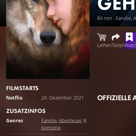
GEH
84 min · Familie,
Leihen
Teilen
Watch
Stéphane beschließ
dem Verschwinden 
sie allmählich au
Wolf handelt... Tr
FILMSTARTS
diesem scheinbar 
OFFIZIELLE 
Netflix
24. Dezember 2021
ZUSATZINFOS
Genres
Familie
,
Abenteuer
&
Komödie