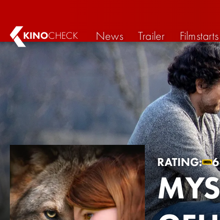
News
Trailer
Filmstarts
KINO
CHECK
RATING:
MYS