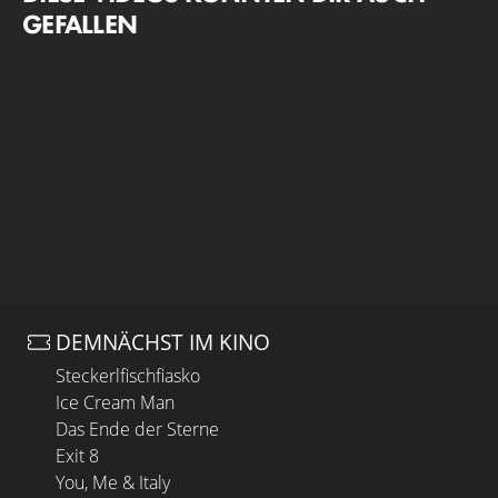
GEFALLEN
DEMNÄCHST IM KINO
Steckerlfischfiasko
Ice Cream Man
Das Ende der Sterne
Exit 8
You, Me & Italy