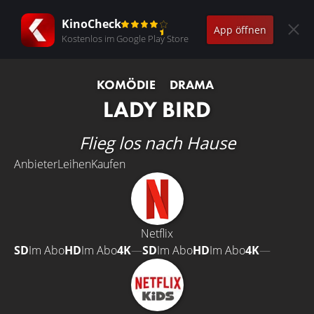
KinoCheck
App öffnen
Kostenlos im Google Play Store
KOMÖDIE
DRAMA
LADY BIRD
Flieg los nach Hause
Anbieter
Leihen
Kaufen
Netflix
SD
Im Abo
HD
Im Abo
4K
—
SD
Im Abo
HD
Im Abo
4K
—