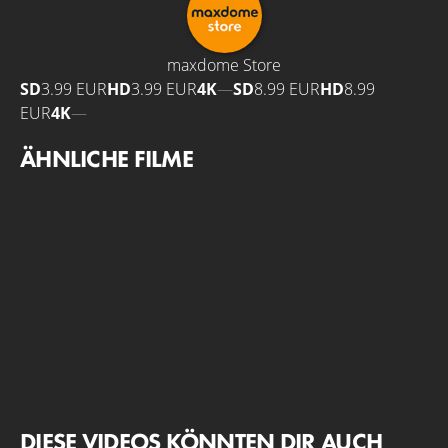
maxdome Store
SD
3.99 EUR
HD
3.99 EUR
4K
—
SD
8.99 EUR
HD
8.99
EUR
4K
—
ÄHNLICHE FILME
DIESE VIDEOS KÖNNTEN DIR AUCH