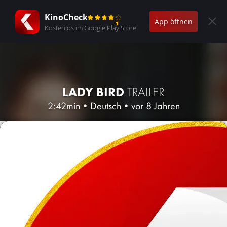
KinoCheck
App öffnen
Kostenlos im Google Play Store
LADY BIRD
TRAILER
2:42min
•
Deutsch
•
vor 8 Jahren