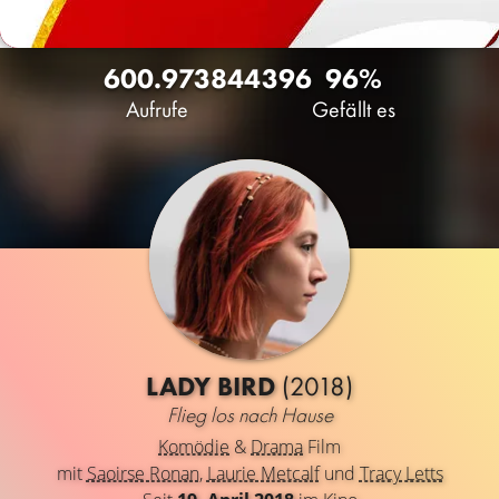
600.973
84
4396
96%
Aufrufe
Gefällt es
LADY BIRD
(2018)
Flieg los nach Hause
Komödie
&
Drama
Film
mit
Saoirse Ronan
,
Laurie Metcalf
und
Tracy Letts