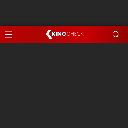
KINO
CHECK
App
DEMNÄCHST IM KINO
Steckerlfischfiasko
Ice Cream Man
Das Ende der Sterne
Exit 8
You, Me & Italy
Marsupilami