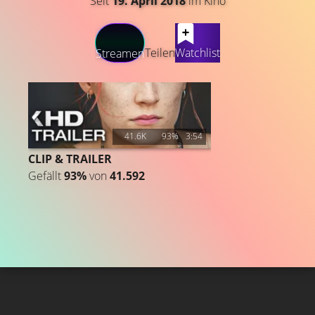
Seit
19. April 2018
im Kino
LATEST CONTENT
Teilen
Watchlist
Streamen
41.6K
93%
3:54
CLIP & TRAILER
Gefällt
93%
von
41.592