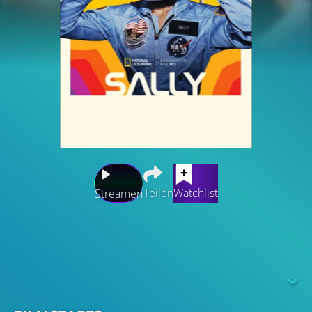
Teilen
Watchlist
Streamen
Sally Rides bahnbrechende Reise als erste amerikanische
Frau im Weltraum verbarg eine zutiefst persönliche
Geschichte. Ihre Lebensgefährtin, Tam O'Shaughnessy,
enthüllt ihre 27 Jahre währende heimliche Romanze und
die damit verbundenen Opfer.