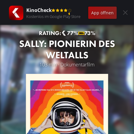
KinoCheck
App öffnen
Kostenlos im Google Play Store
RATING:
77%
73%
SALLY: PIONIERIN DES
WELTALLS
103 min · Dokumentarfilm