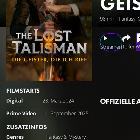
GEIS
98 min · Fantasy, 
Teilen
W
Streamen
Dr. Dong-Sik Cheon
und Hochstapler. 
für seine „Dienst
Gefühl beschleicht
FILMSTARTS
Besessenheit durc
OFFIZIELLE 
Digital
28. März 2024
Exorzisten, den A
offenbar wirklich 
Prime Video
11. September 2025
ZUSATZINFOS
Genres
Fantasy
&
Mystery