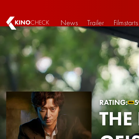
News
Trailer
Filmstarts
KINO
CHECK
RATING:
5
THE 