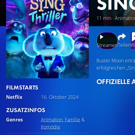
SIN
11 min · Animatio
Teilen
W
Streamen
Buster Moon erträu
erfolgreichen „Sin
OFFIZIELLE 
FILMSTARTS
Netflix
16. Oktober 2024
ZUSATZINFOS
Genres
Animation
,
Familie
&
Komödie