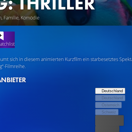
G: THRILLER
n, Familie, Komödie
atchlist
mt sich in diesem animierten Kurzfilm ein starbesetztes Spektak
g“-Filmreihe.
ANBIETER
Deutschland
Deutschland
Österreich
Schweiz
Bester Preis
Kostenlos