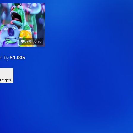
98%
0:56
ed by
51.005
zeigen