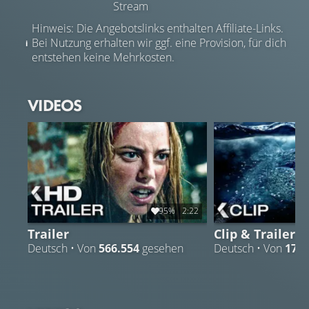
Stream
Hinweis: Die Angebotslinks enthalten Affiliate-Links.
Bei Nutzung erhalten wir ggf. eine Provision, für dich
entstehen keine Mehrkosten.
VIDEOS
95%
2:22
Trailer
Clip & Trailer
Deutsch • Von
566.554
gesehen
Deutsch • Von
176.