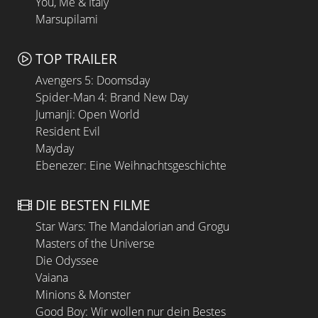
You, Me & Italy
Marsupilami
TOP TRAILER
Avengers 5: Doomsday
Spider-Man 4: Brand New Day
Jumanji: Open World
Resident Evil
Mayday
Ebenezer: Eine Weihnachtsgeschichte
DIE BESTEN FILME
Star Wars: The Mandalorian and Grogu
Masters of the Universe
Die Odyssee
Vaiana
Minions & Monster
Good Boy: Wir wollen nur dein Bestes