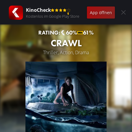
KinoCheck
App öffnen
Kostenlos im Google Play Store
RATING:
60%
61%
CRAWL
Thriller, Action, Drama