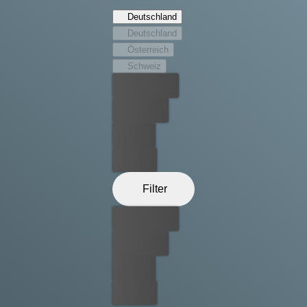
eigenen Leib erfahren, dass das steigende Wasser noch
Deutschland
eine weitere, weitaus größere Gefahr birgt …
Deutschland
Österreich
Schweiz
Bester Preis
Kostenlos
Leihen
Kaufen
Filter
Bester Preis
Kostenlos
Leihen
Kaufen