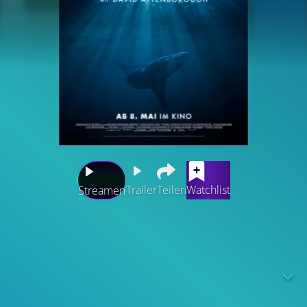
Trailer
Teilen
Watchlist
Streamen
In "Ocean mit David Attenborough" erzählt der berühmte
Filmemacher, wie sein Leben mit dem großen Zeitalter
der Entdeckung der Ozeane zusammenfiel. In
spektakulären Sequenzen über Korallenriffe,
Seetangwälder und den offenen Ozean erklärt