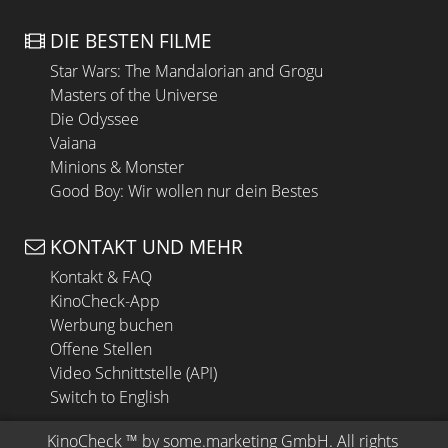
DIE BESTEN FILME
Star Wars: The Mandalorian and Grogu
Masters of the Universe
Die Odyssee
Vaiana
Minions & Monster
Good Boy: Wir wollen nur dein Bestes
KONTAKT UND MEHR
Kontakt & FAQ
KinoCheck-App
Werbung buchen
Offene Stellen
Video Schnittstelle (API)
Switch to English
KinoCheck
 ™ by 
some.marketing GmbH
. All rights 