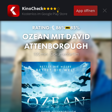
KinoCheck
App öffnen
Kostenlos im Google Play Store
RATING:
86%
85%
OZEAN MIT DAVID
ATTENBOROUGH
105 min · Dokumentarfilm