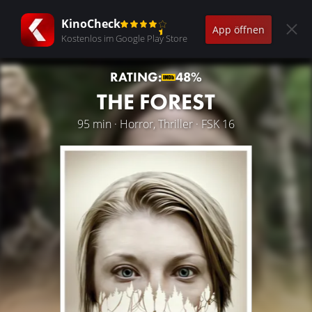
KinoCheck
App öffnen
Kostenlos im Google Play Store
RATING:
48%
THE FOREST
95 min · Horror, Thriller · FSK 16