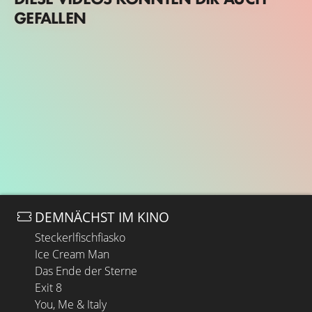
GEFALLEN
DEMNÄCHST IM KINO
Steckerlfischfiasko
Ice Cream Man
Das Ende der Sterne
Exit 8
You, Me & Italy