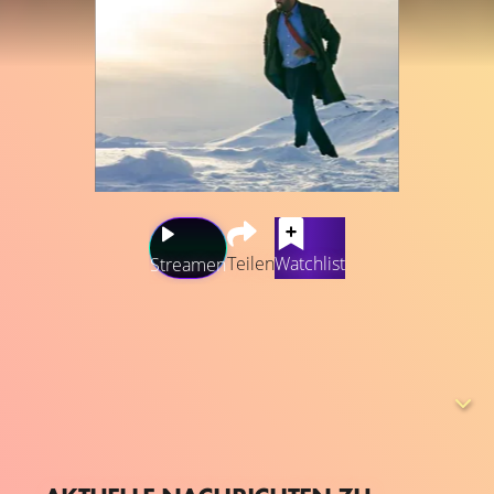
Teilen
Watchlist
Streamen
Nachdem die britische Krimiserie Luther 2019 das
Serienfinale feierte, kehrt Idris Elba erneut als Detective
Chief Inspector John Luther zurück. Inzwischen ist die Zeit
ins Land gegangen und Luther sitzt aufgrund eines
großen Falles im modernen London hinter Gittern. Mit all
seinem brillanten Einfallsreichtum gelingt es ihm
auszubrechen. Sein Ziel, der grausame Serienmörder