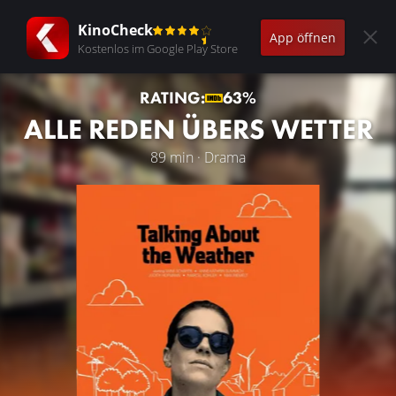
KinoCheck
App öffnen
Kostenlos im Google Play Store
RATING:
63%
ALLE REDEN ÜBERS WETTER
89 min · Drama