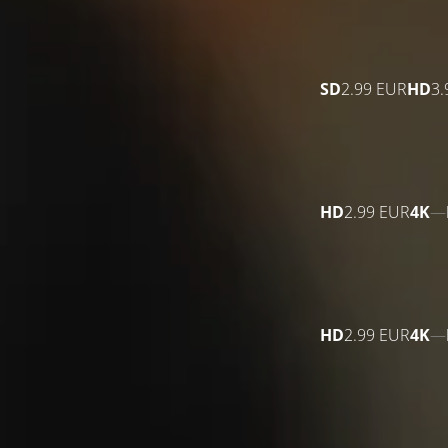
SD
2.99 EUR
HD
3.
HD
2.99 EUR
4K
—
HD
2.99 EUR
4K
—