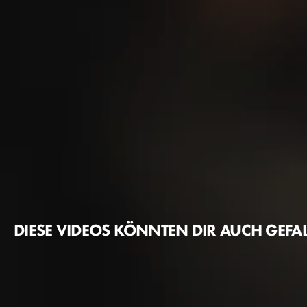
DIESE VIDEOS KÖNNTEN DIR AUCH GEFA