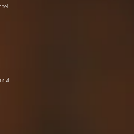
nnel
nnel