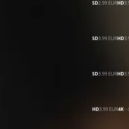
SD
2.99 EUR
HD
3.
SD
3.99 EUR
HD
3.
SD
3.99 EUR
HD
3.
HD
3.99 EUR
4K
—