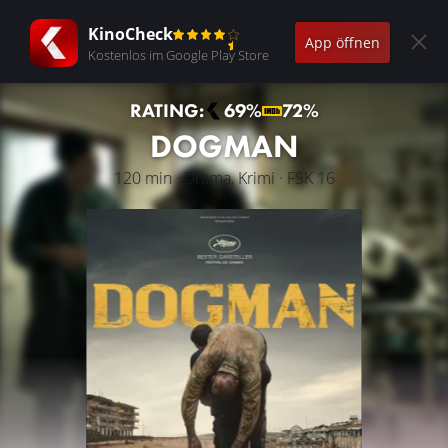
KinoCheck
App öffnen
Kostenlos im Google Play Store
RATING:
69%
72%
DOGMAN
120 min · Drama, Krimi · FSK 16