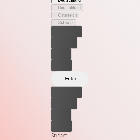
Deutschland
tyrannisiert. Nach und nach drängt sich der soeben aus
Deutschland
dem Gefängnis entlassene Mafioso auch in Marcellos
Österreich
Leben und bedroht dessen Existenz. Fest entschlossen,
Schweiz
seine Würde zurückzugewinnen, schmiedet Marcello
Bester Preis
einen furchtbaren Racheplan!
Kostenlos
Leihen
Kaufen
Filter
Bester Preis
Kostenlos
Leihen
Kaufen
Stream