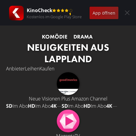
KinoCheck
App öffnen
Kostenlos im Google Play Store
KOMÖDIE
DRAMA
NEUIGKEITEN AUS
LAPPLAND
Anbieter
Leihen
Kaufen
Neue Visionen Plus Amazon Channel
SD
Im Abo
HD
Im Abo
4K
—
SD
Im Abo
HD
Im Abo
4K
—