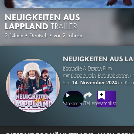
NEUIGKEITEN AUS
LAPPLAND
TRAILER
2:14min
•
Deutsch
•
vor 2 Jahren
NEUIGKEITEN AUS L
Komödie
&
Drama
Film
mit
Oona Airola
,
Pyry Kähkönen
u
Seit
14. November 2024
im Kino
Teilen
Watchlist
Streamen