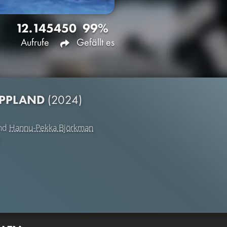
12.145
450
99%
Aufrufe
Gefällt es
APPLAND
(2024)
nd
Hannu-Pekka Björkman