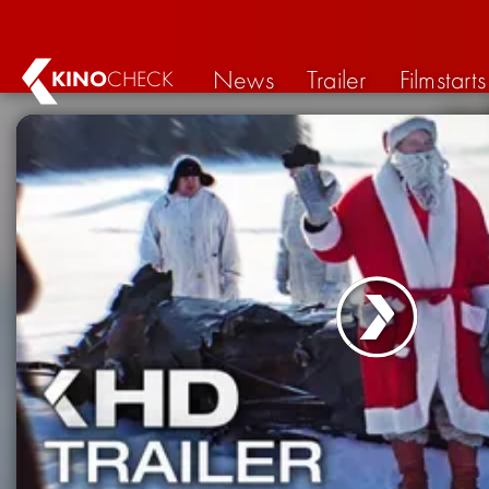
News
Trailer
Filmstarts
KINO
CHECK