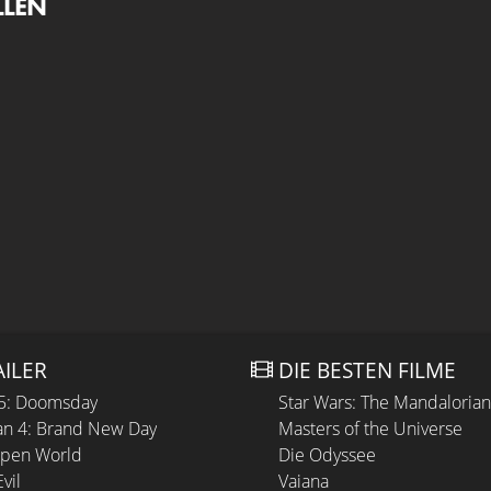
LLEN
AILER
DIE BESTEN FILME
 5: Doomsday
Star Wars: The Mandaloria
n 4: Brand New Day
Masters of the Universe
Open World
Die Odyssee
vil
Vaiana