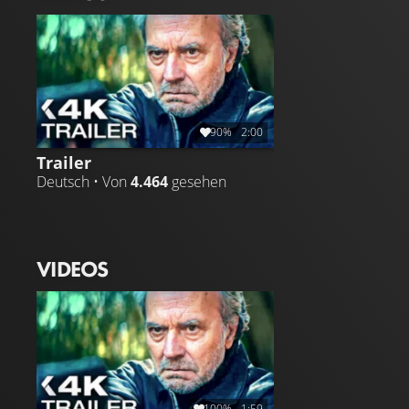
und Martíns Verhalten so unberechenbar, dass Ruth
langsam vermutet, er könnte für den Tod ihrer Mutter
verantwortlich sein. Wohnt sie unter einem Dach mit
einem Mörder?
90%
2:00
Trailer
Deutsch • Von
4.464
gesehen
VIDEOS
100%
1:59