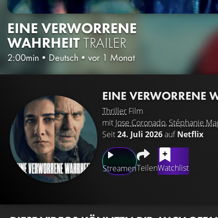
EINE VERWORRENE
WAHRHEIT
TRAILER
2:00min
•
Deutsch
•
vor 1 Monat
EINE VERWORRENE 
Thriller
Film
mit
Jose Coronado
,
Stéphanie Ma
Seit
24. Juli 2026
auf
Netflix
Teilen
Watchlist
Streamen