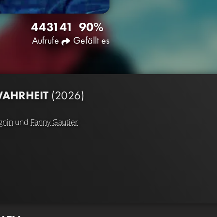
4431
41
90%
Aufrufe
Gefällt es
WAHRHEIT
(2026)
gnin
und
Fanny Gautier