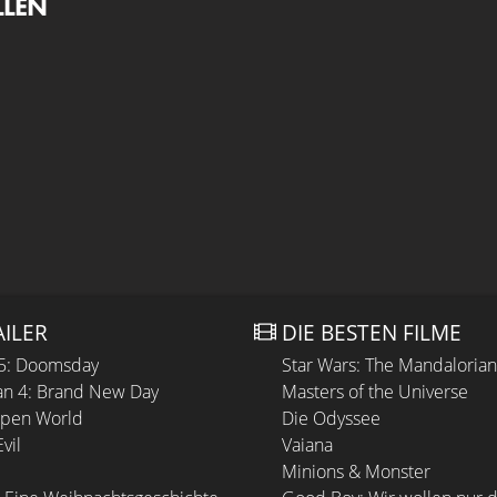
LLEN
AILER
DIE BESTEN FILME
 5: Doomsday
Star Wars: The Mandaloria
n 4: Brand New Day
Masters of the Universe
Open World
Die Odyssee
vil
Vaiana
Minions & Monster