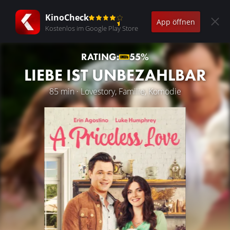
KinoCheck
App öffnen
Kostenlos im Google Play Store
RATING:
55%
LIEBE IST UNBEZAHLBAR
85 min · Lovestory, Familie, Komödie