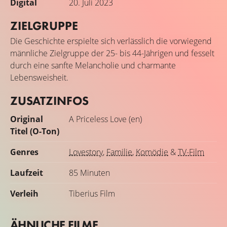
Digital
20. Juli 2023
ZIELGRUPPE
Die Geschichte erspielte sich verlässlich die vorwiegend
männliche Zielgruppe der 25- bis 44-Jährigen und fesselt
durch eine sanfte Melancholie und charmante
Lebensweisheit.
ZUSATZINFOS
Original
A Priceless Love (en)
Titel (O-Ton)
Genres
Lovestory
,
Familie
,
Komödie
&
TV-Film
Laufzeit
85 Minuten
Verleih
Tiberius Film
ÄHNLICHE FILME