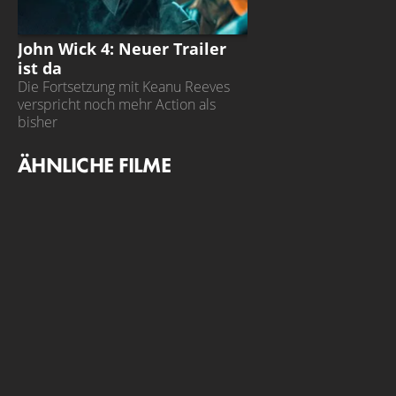
TRAILER
John Wick 4: Neuer Trailer
ist da
Die Fortsetzung mit Keanu Reeves
verspricht noch mehr Action als
bisher
ÄHNLICHE FILME