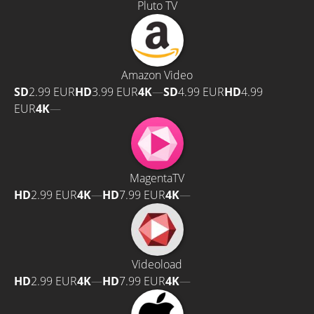
Pluto TV
Amazon Video
SD
2.99 EUR
HD
3.99 EUR
4K
—
SD
4.99 EUR
HD
4.99
EUR
4K
—
MagentaTV
HD
2.99 EUR
4K
—
HD
7.99 EUR
4K
—
Videoload
HD
2.99 EUR
4K
—
HD
7.99 EUR
4K
—