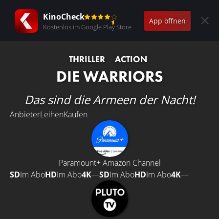
KinoCheck
App öffnen
Kostenlos im Google Play Store
THRILLER
ACTION
DIE WARRIORS
Das sind die Armeen der Nacht!
Anbieter
Leihen
Kaufen
Paramount+ Amazon Channel
SD
Im Abo
HD
Im Abo
4K
—
SD
Im Abo
HD
Im Abo
4K
—