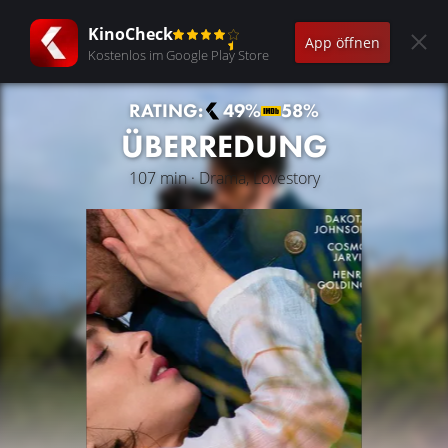
KinoCheck
App öffnen
Kostenlos im Google Play Store
RATING:
49%
58%
ÜBERREDUNG
107 min · Drama, Lovestory