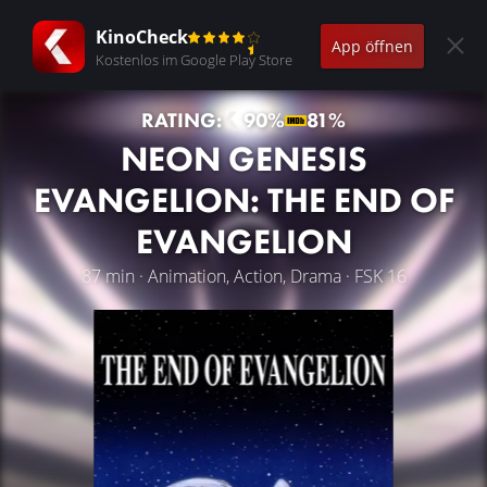
KinoCheck
App öffnen
Kostenlos im Google Play Store
RATING:
90%
81%
NEON GENESIS
EVANGELION: THE END OF
EVANGELION
87 min · Animation, Action, Drama · FSK 16