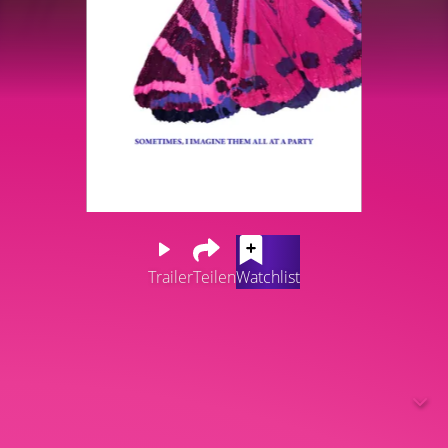
Trailer
Teilen
Watchlist
Vierzehn Jahre nachdem die Filmemacherin den
versuchten Femizid eines Mitschülers überlebt hat, kehrt
sie zu den prägenden Momenten und Menschen von
damals zurück. Es sind Erinnerungen voller Wärme und
Zuversicht, aber auch von Kälte und Brutalität.