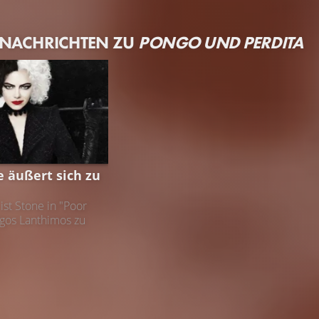
 NACHRICHTEN ZU
PONGO UND PERDITA
 äußert sich zu
st Stone in "Poor
rgos Lanthimos zu