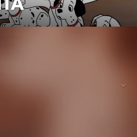
ITA
ür das Dalmatinerpaar Pongo und Perdi scheint das Glück
idenschaft, und besonders angetan haben es ihr Pelzmäntel
en. Dieser einmalige Fall von Hunde-Kidnapping macht
Hundeeltern, auf eigene Art zu ermitteln. Und tatsächlich
wird turbulenter, als Pongo und Perdi gedacht haben, denn