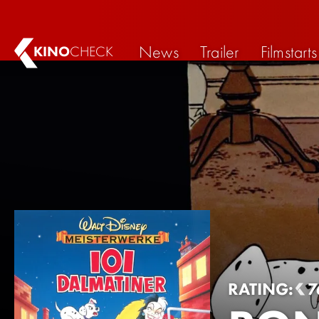
News
Trailer
Filmstarts
KINO
CHECK
RATING:
7