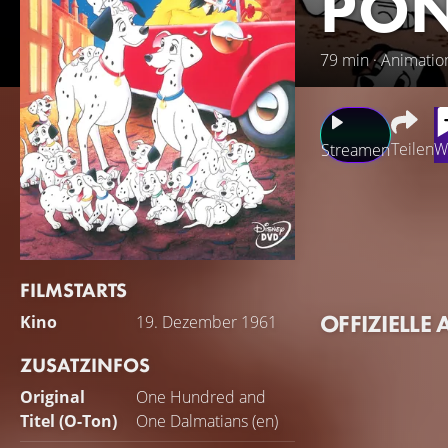
PON
79 min · Animatio
Teilen
W
Streamen
Ein behütetes Zuh
perfekt. Wäre da 
aus Dalmatiner-We
Schlagzeilen, doc
FILMSTARTS
kommen sie den En
OFFIZIELLE 
Kino
19. Dezember 1961
es warten nicht n
ZUSATZINFOS
Original
One Hundred and
Titel (O-Ton)
One Dalmatians (en)