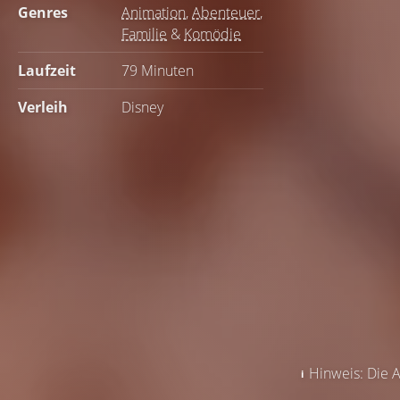
Genres
Animation
,
Abenteuer
,
Familie
&
Komödie
Laufzeit
79 Minuten
Verleih
Disney
Hinweis: Die A