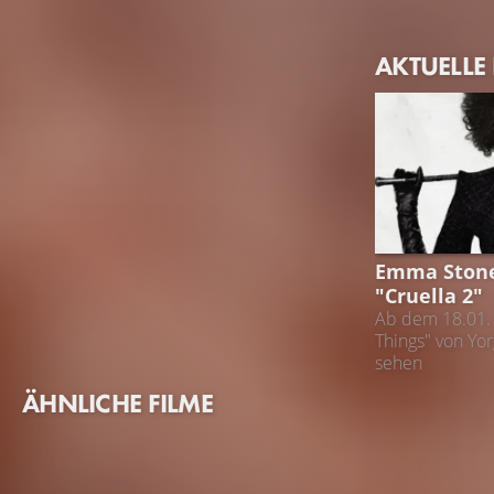
AKTUELLE
CRUELLA
Emma Stone
"Cruella 2"
Ab dem 18.01. i
Things" von Yo
sehen
ÄHNLICHE FILME