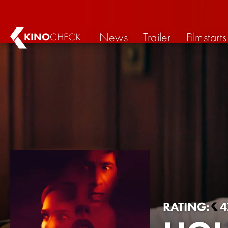
News
Trailer
Filmstarts
KINO
CHECK
RATING:
4