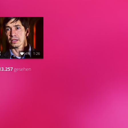
94%
1:26
13.257
gesehen