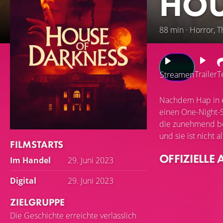
HOU
88 min · Horror, Th
Trailer
T
Streamen
Nachdem Hap in ei
einen One-Night-St
die zunehmend bed
und sie ist nicht al
FILMSTARTS
OFFIZIELLE 
Im Handel
29. Juni 2023
Digital
29. Juni 2023
ZIELGRUPPE
Die Geschichte erreichte verlässlich