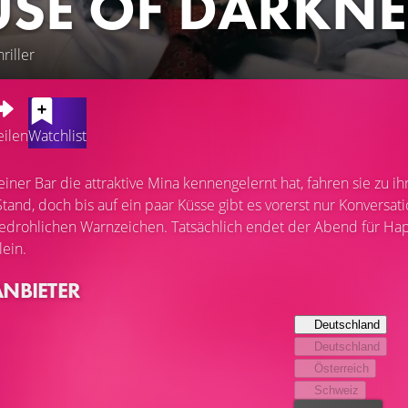
SE OF DARKNE
riller
eilen
Watchlist
ner Bar die attraktive Mina kennengelernt hat, fahren sie zu 
and, doch bis auf ein paar Küsse gibt es vorerst nur Konversatio
rohlichen Warnzeichen. Tatsächlich endet der Abend für Hap a
lein.
ANBIETER
Deutschland
Deutschland
Österreich
Schweiz