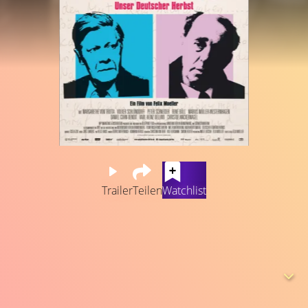
Trailer
Teilen
Watchlist
In den 1970er-Jahren ist die politische Stimmung in
Deutschland auf dem Siedepunkt, viele Künstler und
Intellektuelle werden, teilweise zu Unrecht, aufgrund
ihrer politischen Haltung als Sympathisanten der Roten
Armee Fraktion (RAF) und ihrer Taten abgestempelt. In