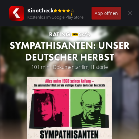
KinoCheck
App öffnen
Kostenlos im Google Play Store
RATING:
64%
SYMPATHISANTEN: UNSER
DEUTSCHER HERBST
101 min · Dokumentarfilm, Historie