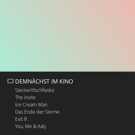
DEMNÄCHST IM KINO
Steckerlfischfiasko
The Invite
Ice Cream Man
Das Ende der Sterne
Exit 8
You, Me & Italy