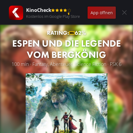
KinoCheck
App öffnen
Kostenlos im Google Play Store
RATING:
62%
ESPEN UND DIE LEGENDE
VOM BERGKÖNIG
100 min · Fantasy, Abenteuer, Science Fiction · FSK 6