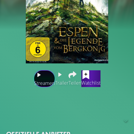
Trailer
Teilen
Watchlist
Streamen
Um seine Familie vor dem Ruin zu retten, begibt sich der
arme Bauernsohn Espen auf eine gefährliche Reise: Die
Prinzessin des Landes wurde entführt und wer sie
befreit, soll reich entlohnt werden. Espen und seine
Brüder folgen einer Spur, die in das Reich des