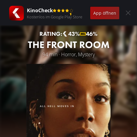
KinoCheck
App öffnen
Kostenlos im Google Play Store
RATING:
43%
46%
THE FRONT ROOM
94 min · Horror, Mystery