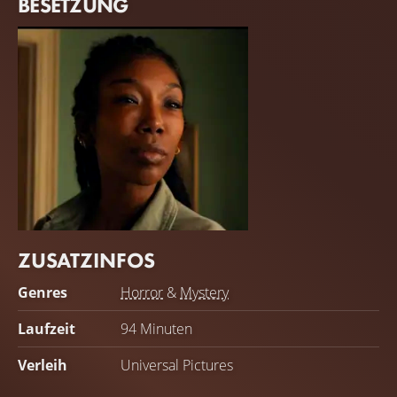
BESETZUNG
ZUSATZINFOS
Brandy Norwood
Genres
Horror
&
Mystery
Belinda
Laufzeit
94 Minuten
Verleih
Universal Pictures