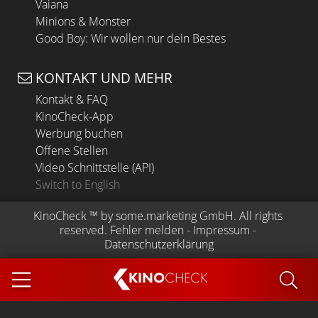
Vaiana
Minions & Monster
Good Boy: Wir wollen nur dein Bestes
KONTAKT UND MEHR
Kontakt & FAQ
KinoCheck-App
Werbung buchen
Offene Stellen
Video Schnittstelle (API)
Switch to English
KinoCheck
 ™ by 
some.marketing GmbH
. All rights 
reserved.
Fehler melden
 - 
Impressum
 - 
Datenschutzerklärung
KINO
CHECK
App