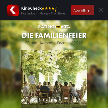
KinoCheck
App öffnen
Kostenlos im Google Play Store
RATING:
60%
DIE FAMILIENFEIER
95 min · Komödie, Drama · FSK 12