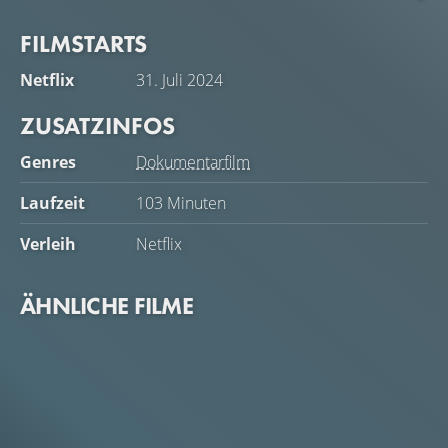
bestieg, bevor sie in die Vereinigten Staaten
FILMSTARTS
auswanderte, als alleinerziehende Mutter Kinder großzog
und auf der Suche nach einem besseren Leben kletterte.
Netflix
31. Juli 2024
ZUSATZINFOS
Genres
Dokumentarfilm
Laufzeit
103 Minuten
Verleih
Netflix
ÄHNLICHE FILME