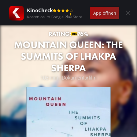
KinoCheck
App öffnen
Kostenlos im Google Play Store
RATING:
76%
MOUNTAIN QUEEN: THE
SUMMITS OF LHAKPA
SHERPA
103 min · Dokumentarfilm