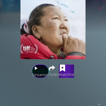
Teilen
Watchlist
Streamen
Das bemerkenswerte Leben von Lhakpa Sherpa, die als
Mädchen, dem eine Ausbildung verwehrt wurde, ihr
Geschlecht verheimlichte, um in den Bergen zu arbeiten,
und die erste nepalesische Frau wurde, die den Everest