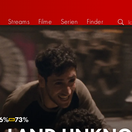
Streams
Filme
Serien
Finder
6%
73%