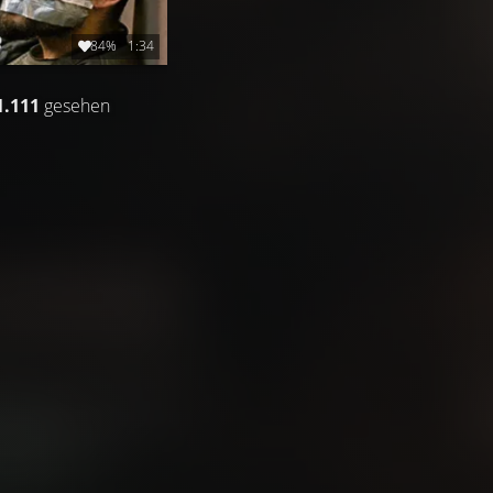
84%
1:34
1.111
gesehen