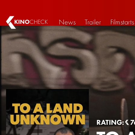
News
Trailer
Filmstarts
KINO
CHECK
RATING:
7