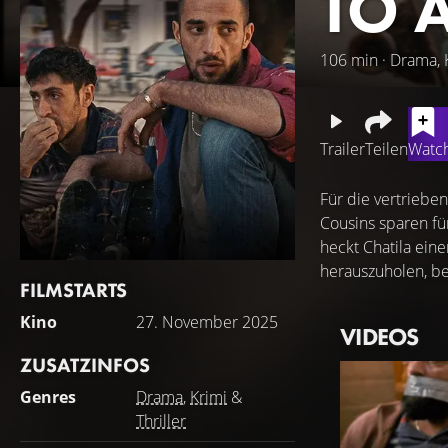
TO 
106 min · Drama, K
Trailer
Teilen
Watch
Für die vertriebe
Cousins sparen fü
heckt Chatila ein
herauszuholen, bev
FILMSTARTS
Kino
27. November 2025
VIDEOS
ZUSATZINFOS
Genres
Drama
,
Krimi
&
Thriller