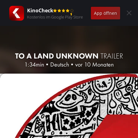
KinoCheck
App öffnen
Kostenlos im Google Play Store
TO A LAND UNKNOWN
TRAILER
1:34min
•
Deutsch
•
vor 10 Monaten