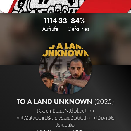
1114
33
84%
Aufrufe
Gefällt es
TO A LAND UNKNOWN
(2025)
Drama
,
Krimi
&
Thriller
Film
mit
Mahmood Bakri
,
Aram Sabbah
und
Angeliki
Papoulia