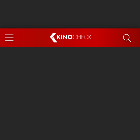
KINO
CHECK
App
DEMNÄCHST IM KINO
Steckerlfischfiasko
Ice Cream Man
Das Ende der Sterne
Exit 8
You, Me & Italy
Marsupilami