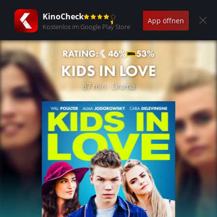
KinoCheck
App öffnen
Kostenlos im Google Play Store
RATING:
46%
53%
KIDS IN LOVE
87 min · Drama