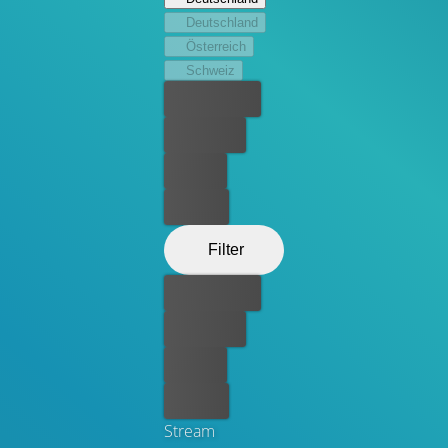
Freunden erleben sie einen unvergesslichen Sommer, an
Deutschland
dessen Ende sich Jack entscheiden muss, welchen Weg
Österreich
er gehen will.
Schweiz
Bester Preis
Kostenlos
Leihen
Kaufen
Filter
Bester Preis
Kostenlos
Leihen
Kaufen
Stream