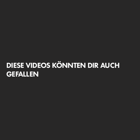
DIESE VIDEOS KÖNNTEN DIR AUCH
GEFALLEN