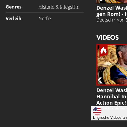
Genres
Historie
&
Kriegsfilm
Denzel Was
gen Rom! -
Verleih
Netflix
Deutsch • Von
VIDEOS
Denzel Wash
Hannibal I
Action Epic!
English • View
Englische Videos an