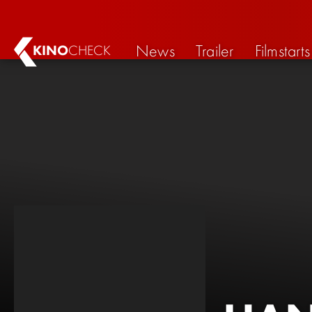
News
Trailer
Filmstarts
KINO
CHECK