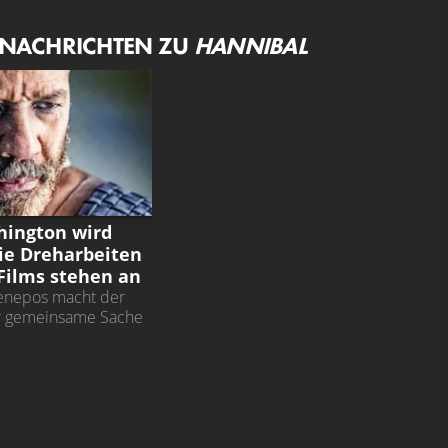
 NACHRICHTEN ZU
HANNIBAL
hington wird
ie Dreharbeiten
-Films stehen an
ienepos macht der
r gemeinsame Sache
gjährigen Regie-