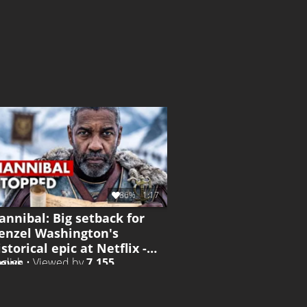
86%
1:17
annibal: Big setback for
enzel Washington's
istorical epic at Netflix -
ews
glish • Viewed by
7.155