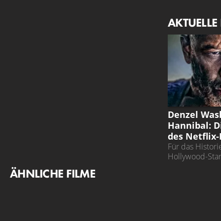
AKTUELLE
HANNIBAL
Denzel Was
Hannibal: D
des Netflix
Für das Histor
Hollywood-Sta
mit seinem lan
ÄHNLICHE FILME
Partner