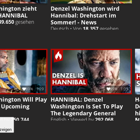
hington zieht
Denzel Washington wird
 HANNIBAL
Hannibal: Drehstart im
Sommer! - News
39.650
gesehen
Deutsch • Von
18.357
gesehen
89%
1:29
95%
1:03
ington Will Play
HANNIBAL: Denzel
H
n Upcoming
Washington Is Set To Play
D
The Legendary General
h
N
ed by
250.744
English • Viewed by
292.068
En
zeigen