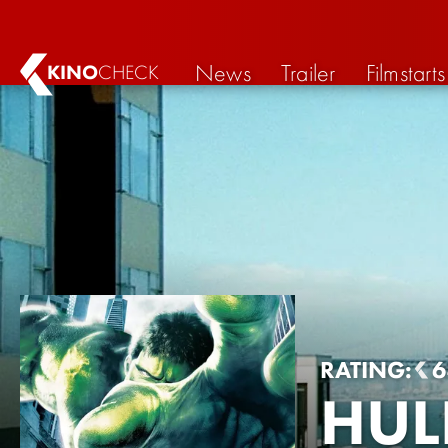
News
Trailer
Filmstarts
KINO
CHECK
RATING:
HUL