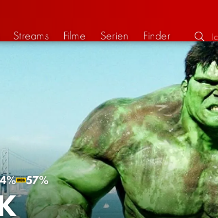
Streams
Filme
Serien
Finder
64%
57%
K