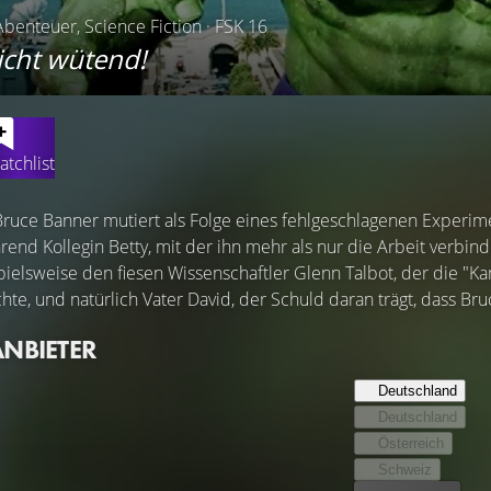
Abenteuer, Science Fiction · FSK 16
icht wütend!
atchlist
Bruce Banner mutiert als Folge eines fehlgeschlagenen Experim
end Kollegin Betty, mit der ihn mehr als nur die Arbeit verbind
pielsweise den fiesen Wissenschaftler Glenn Talbot, der die "Ka
hte, und natürlich Vater David, der Schuld daran trägt, dass 
ANBIETER
Deutschland
Deutschland
Österreich
Schweiz