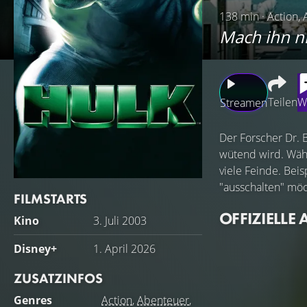
138 min · Action, 
Mach ihn n
Teilen
W
Streamen
Der Forscher Dr. 
wütend wird. Währ
viele Feinde. Beis
"ausschalten" möc
FILMSTARTS
OFFIZIELLE 
Kino
3. Juli 2003
Disney+
1. April 2026
ZUSATZINFOS
Genres
Action
,
Abenteuer
,